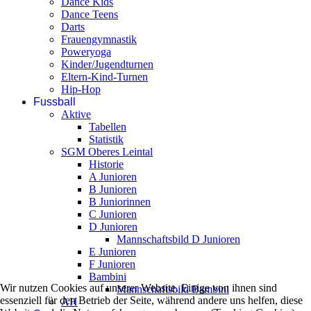
Dance Kids
Dance Teens
Darts
Frauengymnastik
Poweryoga
Kinder/Jugendturnen
Eltern-Kind-Turnen
Hip-Hop
Fussball
Aktive
Tabellen
Statistik
SGM Oberes Leintal
Historie
A Junioren
B Junioren
B Juniorinnen
C Junioren
D Junioren
Mannschaftsbild D Junioren
E Junioren
F Junioren
Bambini
Wir nutzen Cookies auf unserer Website. Einige von ihnen sind
Mannschaftsbild Bambini
essenziell für den Betrieb der Seite, während andere uns helfen, diese
AH