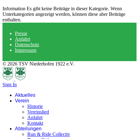
Information
Es gibt keine Beiträge in dieser Kategorie. Wenn
Unterkategorien angezeigt werden, können diese aber Beiträge
enthalten.
Presse
Anfahrt
Datenschutz
Impressum
© 2026 TSV Niederhofen 1922 e.V.
Sign In
Aktuelles
Verein
Historie
Vereinslied
Anfahrt
Kontakt
Abteilungen
Run & Ride Collectiv