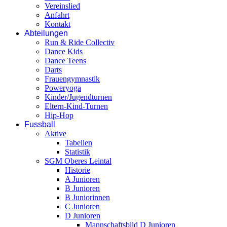
Vereinslied
Anfahrt
Kontakt
Abteilungen
Run & Ride Collectiv
Dance Kids
Dance Teens
Darts
Frauengymnastik
Poweryoga
Kinder/Jugendturnen
Eltern-Kind-Turnen
Hip-Hop
Fussball
Aktive
Tabellen
Statistik
SGM Oberes Leintal
Historie
A Junioren
B Junioren
B Juniorinnen
C Junioren
D Junioren
Mannschaftsbild D Junioren