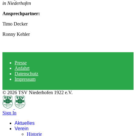
i
n Niederhofen
Ansprechpartner:
Timo Decker
Ronny Kehler
Presse
Anfahrt
Datenschutz
Impressum
© 2026 TSV Niederhofen 1922 e.V.
Sign In
Aktuelles
Verein
Historie