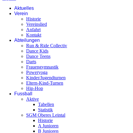
Aktuelles
Verein
Historie
Vereinslied
Anfahrt
Kontakt
Abteilungen
Run & Ride Collectiv
Dance Kids
Dance Teens
Darts
Frauengymnastik
Poweryoga
Kinder/Jugendturnen
Eltern-Kind-Turnen
Hip-Hop
Fussball
Aktive
Tabellen
Statistik
SGM Oberes Leintal
Historie
A Junioren
B Junioren