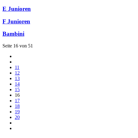
E Junioren
F Junioren
Bambini
Seite 16 von 51
11
12
13
14
15
16
17
18
19
20