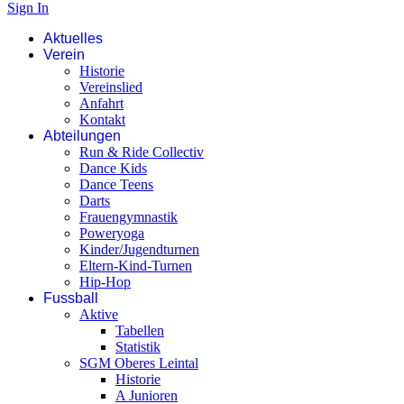
Sign In
Aktuelles
Verein
Historie
Vereinslied
Anfahrt
Kontakt
Abteilungen
Run & Ride Collectiv
Dance Kids
Dance Teens
Darts
Frauengymnastik
Poweryoga
Kinder/Jugendturnen
Eltern-Kind-Turnen
Hip-Hop
Fussball
Aktive
Tabellen
Statistik
SGM Oberes Leintal
Historie
A Junioren