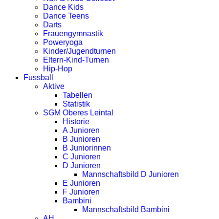
Dance Kids
Dance Teens
Darts
Frauengymnastik
Poweryoga
Kinder/Jugendturnen
Eltern-Kind-Turnen
Hip-Hop
Fussball
Aktive
Tabellen
Statistik
SGM Oberes Leintal
Historie
A Junioren
B Junioren
B Juniorinnen
C Junioren
D Junioren
Mannschaftsbild D Junioren
E Junioren
F Junioren
Bambini
Mannschaftsbild Bambini
AH