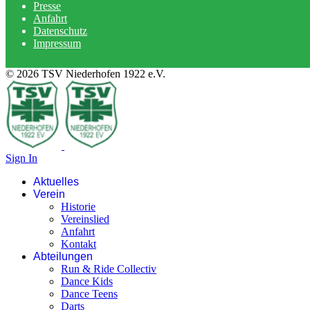
Presse
Anfahrt
Datenschutz
Impressum
© 2026 TSV Niederhofen 1922 e.V.
Sign In
Aktuelles
Verein
Historie
Vereinslied
Anfahrt
Kontakt
Abteilungen
Run & Ride Collectiv
Dance Kids
Dance Teens
Darts