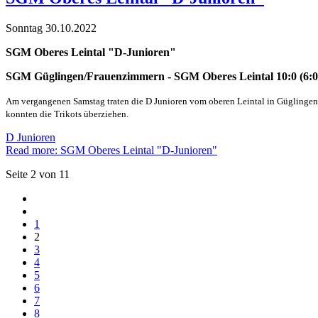
Sonntag 30.10.2022
SGM Oberes Leintal "D-Junioren"
SGM Güglingen/Frauenzimmern - SGM Oberes Leintal 10:0 (6:0
Am vergangenen Samstag traten die D Junioren vom oberen Leintal in Güglingen
konnten die Trikots überziehen.
D Junioren
Read more: SGM Oberes Leintal "D-Junioren"
Seite 2 von 11
1
2
3
4
5
6
7
8